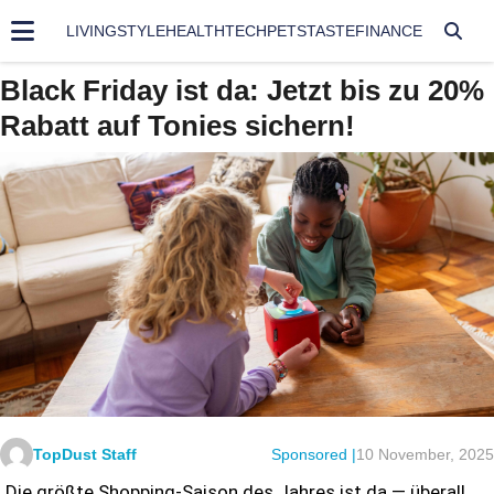
LIVING
STYLE
HEALTH
TECH
PETS
TASTE
FINANCE
Black Friday ist da: Jetzt bis zu 20%
Rabatt auf Tonies sichern!
TopDust Staff
Sponsored |
10 November, 2025
Die größte Shopping-Saison des Jahres ist da — überall